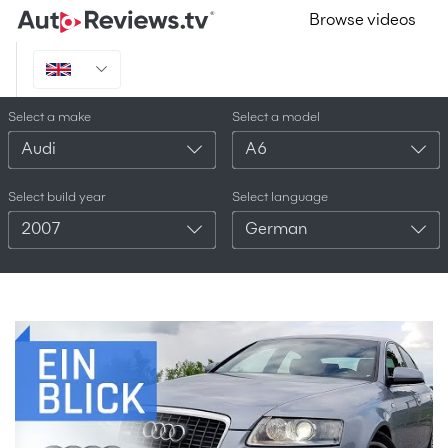
Browse videos
Select a make
Select a model
Audi
A6
Select build year
Select language
2007
German