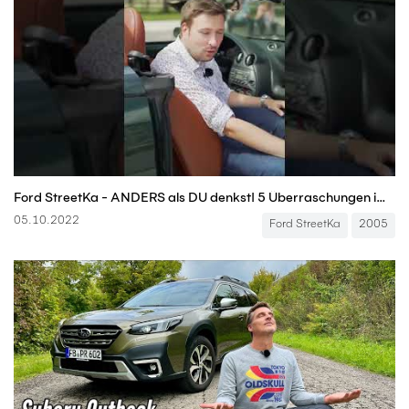
Ford StreetKa - ANDERS als DU denkst! 5 Überraschungen im kleinen Ford #ford #shorts
05.10.2022
Ford StreetKa
2005