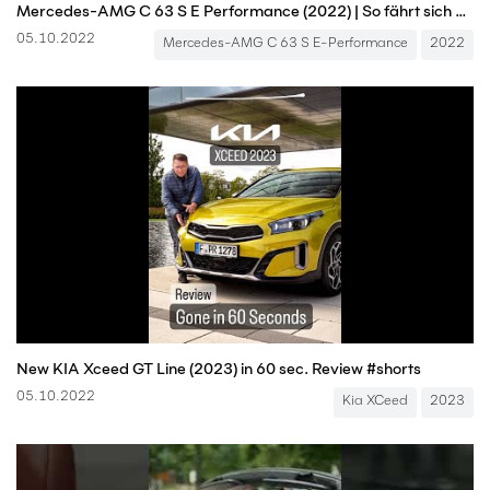
Mercedes-AMG C 63 S E Performance (2022) | So fährt sich Formel-1-Technik | Mitfahrt mit Jan Götze
05.10.2022
Mercedes-AMG C 63 S E-Performance
2022
New KIA Xceed GT Line (2023) in 60 sec. Review #shorts
05.10.2022
Kia XCeed
2023