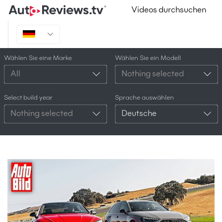
Videos durchsuchen
Wählen Sie eine Marke
Wählen Sie ein Modell
All
Nothing selected
Select build year
Sprache auswählen
Nothing selected
Deutsche