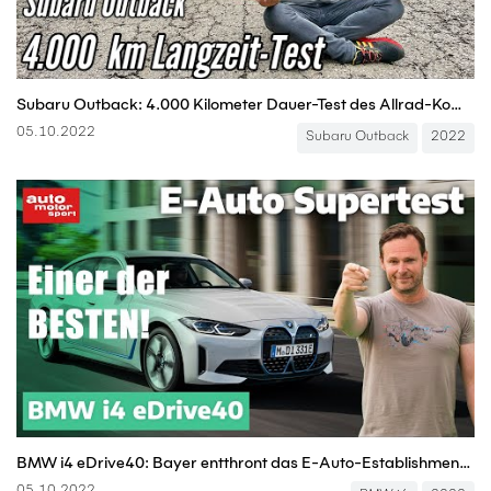
Subaru Outback: 4.000 Kilometer Dauer-Test des Allrad-Kombis aus Japan | Review | 2022
05.10.2022
Subaru Outback
2022
BMW i4 eDrive40: Bayer entthront das E-Auto-Establishment! - E-Auto Supertest | auto motor und sport