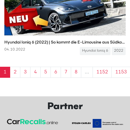
Hyundai Ioniq 6 (2022) | So kommt die E-Limousine aus Südkorea | Vorstellung mit Dirk Branke
04.10.2022
Hyundai Ioniq 6
2022
1
2
3
4
5
6
7
8
...
1152
1153
Partner