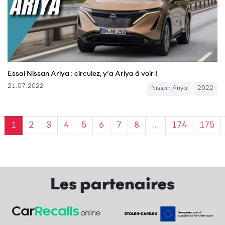
Essai Nissan Ariya : circulez, y'a Ariya à voir !
21.07.2022
Nissan Ariya
2022
1
2
3
4
5
6
7
8
...
174
175
Les partenaires