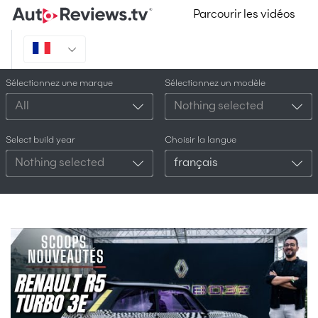
Parcourir les vidéos
Sélectionnez une marque
Sélectionnez un modèle
All
Nothing selected
Select build year
Choisir la langue
Nothing selected
français