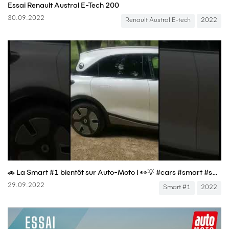
Essai Renault Austral E-Tech 200
30.09.2022
Renault Austral E-tech
2022
🚗 La Smart #1 bientôt sur Auto-Moto ! 👀💡 #cars #smart #smart1 #voiture #automobile #auto
29.09.2022
Smart #1
2022