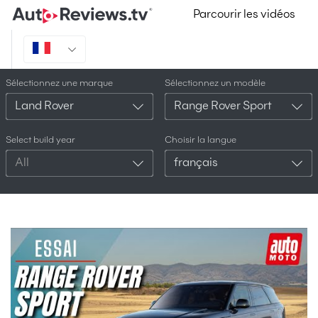
Parcourir les vidéos
Sélectionnez une marque
Sélectionnez un modèle
Land Rover
Range Rover Sport
Select build year
Choisir la langue
All
français