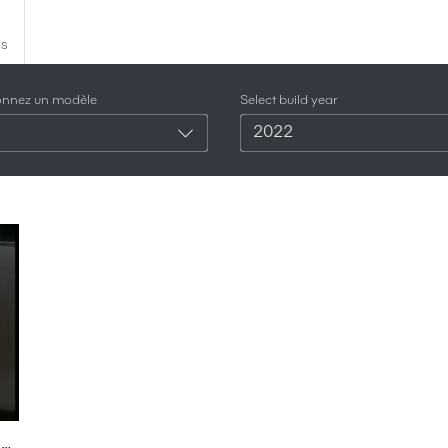
es
ionnez un modèle
Select build year
2022
🚗 La Smart #1 bientôt sur Auto-Moto ! 👀💡 #cars #smart #smart1 #voiture #automobile #auto