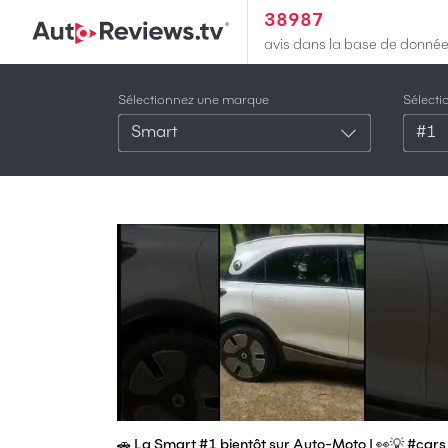
38987
avis dans la base de donné
Sélectionnez une marque
Sélect
Smart
#1