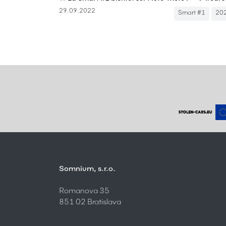
29.09.2022
Smart #1
20
Somnium, s.r.o.
Romanova 35
851 02 Bratislava