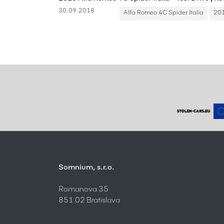
30.09.2018
Alfa Romeo 4C Spider Italia
20
Somnium, s.r.o.
Romanova 35
851 02 Bratislava