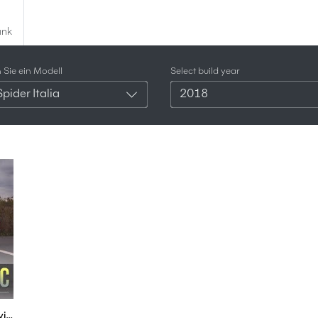
ank
Sie ein Modell
Select build year
pider Italia
2018
2018 Alfa Romeo 4C Spider Italia - Test Drive | Review | Fahrbericht (Deutsch) ///Lets Drive///