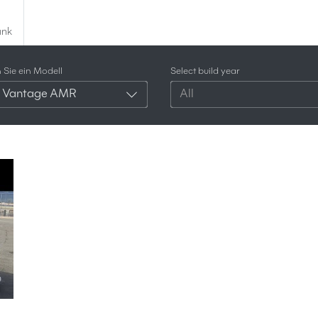
ank
Sie ein Modell
Select build year
 Vantage AMR
All