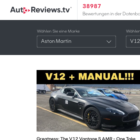
38987
Bewertungen in der Datenb
Wählen Sie eine Marke
Wählen 
Aston Martin
V12
Greatness: The V12 Vantage S AMR - One Take