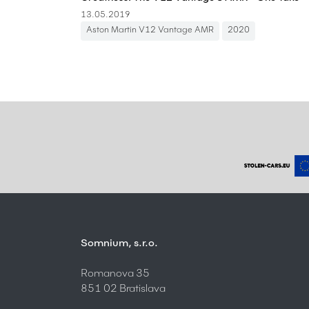
13.05.2019
Aston Martin V12 Vantage AMR
2020
Somnium, s.r.o.
Romanova 35
851 02 Bratislava