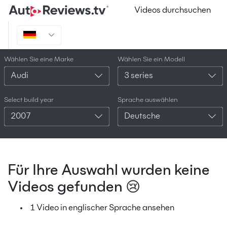
Videos durchsuchen
Wählen Sie eine Marke
Wählen Sie ein Modell
Audi
3 series
Select build year
Sprache auswählen
2007
Deutsche
Für Ihre Auswahl wurden keine
Videos gefunden 😢
1 Video in englischer Sprache ansehen