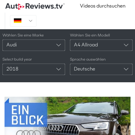
Videos durchsuchen
Wählen Sie eine Marke
Wählen Sie ein Modell
Audi
A4 Allroad
Select build year
Sprache auswählen
2018
Deutsche