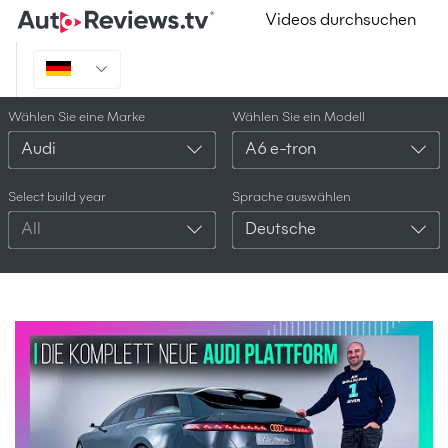
Videos durchsuchen
Wählen Sie eine Marke
Wählen Sie ein Modell
Audi
A6 e-tron
Select build year
Sprache auswählen
All
Deutsche