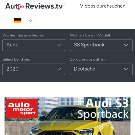
Videos durchsuchen
Wählen Sie eine Marke
Wählen Sie ein Modell
Audi
S3 Sportback
Select build year
Sprache auswählen
2020
Deutsche