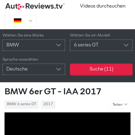
Videos durchsuchen
Wählen Sie eine Marke
Wählen Sie ein Modell
BMW
6 series GT
Sprache auswählen
Deutsche
Suche (
11
)
BMW 6er GT - IAA 2017
BMW 6 series GT
2017
Teilen