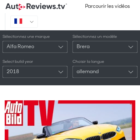
Parcourir les vidéos
Sélectionnez une marque
Sélectionnez un modèle
Alfa Romeo
Brera
Select build year
Choisir la langue
2018
allemand