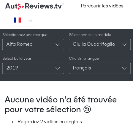
Parcourir les vidéos
Sélectionnez une marque
Sélectionnez un modèle
Alfa Romeo
Giulia Quadrifoglio
Select build year
Choisir la langue
2019
français
Aucune vidéo n'a été trouvée
pour votre sélection 😢
Regardez 2 vidéos en anglais