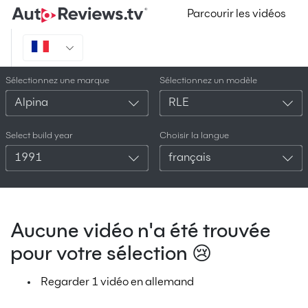
Parcourir les vidéos
Sélectionnez une marque
Sélectionnez un modèle
Alpina
RLE
Select build year
Choisir la langue
1991
français
Aucune vidéo n'a été trouvée
pour votre sélection 😢
Regarder 1 vidéo en allemand