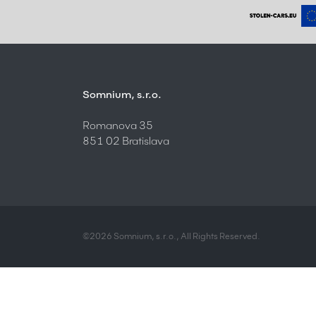
Somnium, s.r.o.
Romanova 35
851 02 Bratislava
©2026 Somnium, s.r.o., All Rights Reserved.