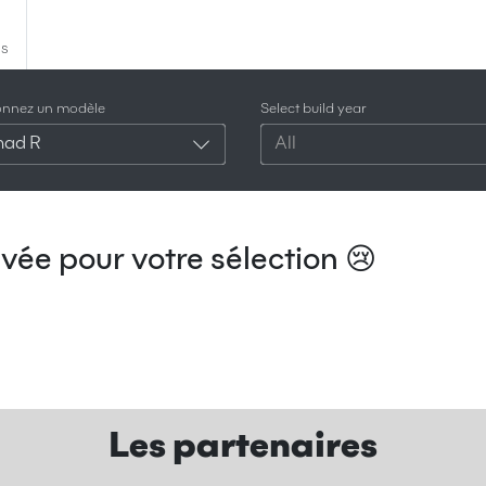
es
ionnez un modèle
Select build year
ad R
All
vée pour votre sélection 😢
Les partenaires