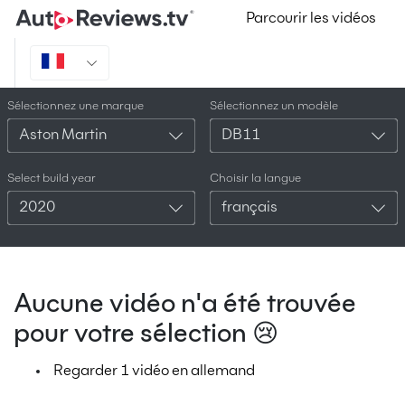
Parcourir les vidéos
Sélectionnez une marque
Sélectionnez un modèle
Aston Martin
DB11
Select build year
Choisir la langue
2020
français
Aucune vidéo n'a été trouvée
pour votre sélection 😢
Regarder 1 vidéo en allemand