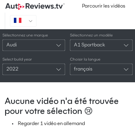
Parcourir les vidéos
Sélectionnez une marque
Sélectionnez un modèle
Audi
A1 Sportback
Select build year
Choisir la langue
2022
français
Aucune vidéo n'a été trouvée
pour votre sélection 😢
Regarder 1 vidéo en allemand