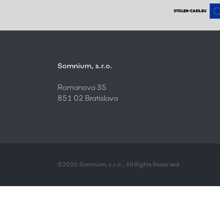
Somnium, s.r.o.
Romanova 35
851 02 Bratislava
©2026 Somnium, s.r.o., All Rights Reserved.