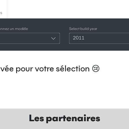
es
ionnez un modèle
Select build year
2011
vée pour votre sélection 😢
Les partenaires