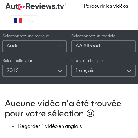
Parcourir les vidéos
Sélectionnez une marque
Sélectionnez un modèle
Audi
A6 Allroad
Select build year
Choisir la langue
2012
français
Aucune vidéo n'a été trouvée
pour votre sélection 😢
Regarder 1 vidéo en anglais