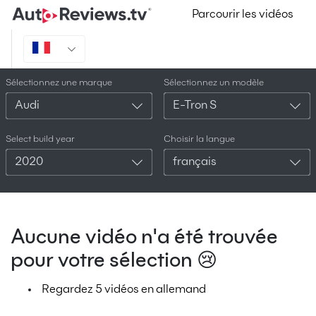
Parcourir les vidéos
Sélectionnez une marque
Sélectionnez un modèle
Audi
E-Tron S
Select build year
Choisir la langue
2020
français
Aucune vidéo n'a été trouvée
pour votre sélection 😢
Regardez 5 vidéos en allemand