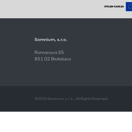
Somnium, s.r.o.
Romanova 35
851 02 Bratislava
©2026 Somnium, s.r.o., All Rights Reserved.