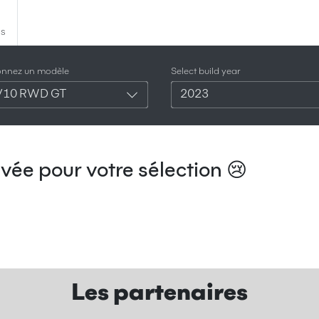
es
ionnez un modèle
Select build year
V10 RWD GT
2023
vée pour votre sélection 😢
Les partenaires